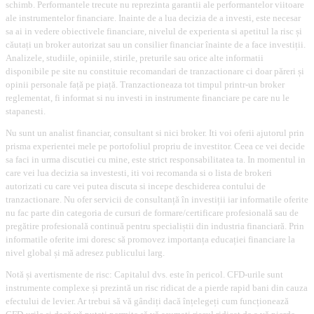
schimb. Performantele trecute nu reprezinta garantii ale performantelor viitoare
ale instrumentelor financiare. Inainte de a lua decizia de a investi, este necesar
sa ai in vedere obiectivele financiare, nivelul de experienta si apetitul la risc și
căutați un broker autorizat sau un consilier financiar înainte de a face investiții.
Analizele, studiile, opiniile, stirile, preturile sau orice alte informatii
disponibile pe site nu constituie recomandari de tranzactionare ci doar păreri și
opinii personale față pe piață. Tranzactioneaza tot timpul printr-un broker
reglementat, fi informat si nu investi in instrumente financiare pe care nu le
stapanesti.
Nu sunt un analist financiar, consultant si nici broker. Iti voi oferii ajutorul prin
prisma experientei mele pe portofoliul propriu de investitor. Ceea ce vei decide
sa faci in urma discutiei cu mine, este strict responsabilitatea ta. In momentul in
care vei lua decizia sa investesti, iti voi recomanda si o lista de brokeri
autorizati cu care vei putea discuta si incepe deschiderea contului de
tranzactionare. Nu ofer servicii de consultanță în investiții iar informatile oferite
nu fac parte din categoria de cursuri de formare/certificare profesională sau de
pregătire profesională continuă pentru specialiștii din industria financiară. Prin
informatile oferite imi doresc să promovez importanța educației financiare la
nivel global și mă adresez publicului larg.
Notă și avertismente de risc: Capitalul dvs. este în pericol. CFD-urile sunt
instrumente complexe și prezintă un risc ridicat de a pierde rapid bani din cauza
efectului de levier. Ar trebui să vă gândiți dacă înțelegeți cum funcționează