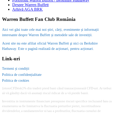
Portofoliu Warren Buffett / Berkshire Hathaway
Despre Warren Buffett
Arhivă AGA BRK
Warren Buffett Fan Club România
Aici vei găsi toate cele mai noi știri, cărți, evenimente și informații
interesante despre Warren Buffett și metodele sale de investiții.
Acest site nu este afiliat oficial Warren Buffett şi nici cu Berkshire
Hathaway. Este o pagină realizată de acționari, pentru acționari.
Link-uri
Termeni și condiții
Politica de confidențialitate
Politica de cookies
{etoroCFDrisk}% din traderi pierd bani când tranzacționează CFD-uri. Ar trebui
să vă gândiți dacă vă asumați riscul ridicat de a vă pierde banii.
Investitia in instrumente financiare presupune riscuri specifice incluzand fara ca
enumerarea sa fie limitativa la fluctuatia preturilor pietei, incertitudinea
dividendelor, a randamentelor si/sau a profiturilor, fluctuatia cursului de