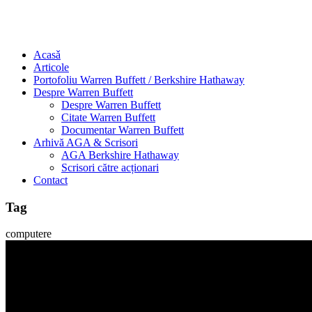
Acasǎ
Articole
Portofoliu Warren Buffett / Berkshire Hathaway
Despre Warren Buffett
Despre Warren Buffett
Citate Warren Buffett
Documentar Warren Buffett
Arhivă AGA & Scrisori
AGA Berkshire Hathaway
Scrisori către acționari
Contact
Tag
computere