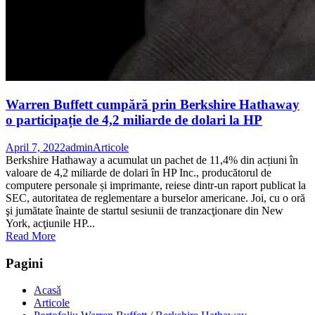
Warren Buffett cumpără prin Berkshire Hathaway
o participație de 4,2 miliarde de dolari la HP
April 7, 2022
admin
Articole
Berkshire Hathaway a acumulat un pachet de 11,4% din acțiuni în
valoare de 4,2 miliarde de dolari în HP Inc., producătorul de
computere personale și imprimante, reiese dintr-un raport publicat la
SEC, autoritatea de reglementare a burselor americane. Joi, cu o oră
şi jumătate înainte de startul sesiunii de tranzacţionare din New
York, acţiunile HP...
Read More
Pagini
Acasǎ
Articole