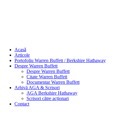
Acasǎ
Articole
Portofoliu Warren Buffett / Berkshire Hathaway
Despre Warren Buffett
Despre Warren Buffett
Citate Warren Buffett
Documentar Warren Buffett
Arhivă AGA & Scrisori
AGA Berkshire Hathaway
Scrisori către acționari
Contact