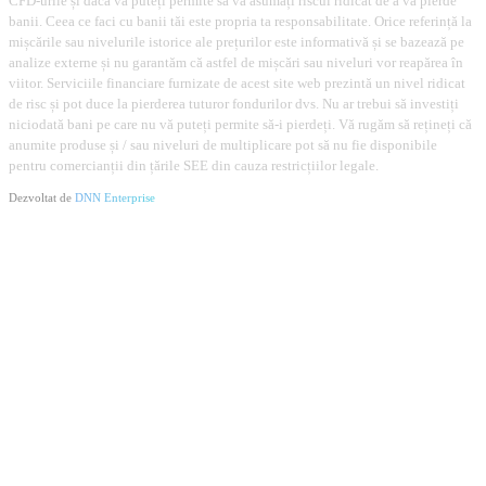
CFD-urile și dacă vă puteți permite să vă asumați riscul ridicat de a vă pierde
banii. Ceea ce faci cu banii tăi este propria ta responsabilitate. Orice referință la
mișcările sau nivelurile istorice ale prețurilor este informativă și se bazează pe
analize externe și nu garantăm că astfel de mișcări sau niveluri vor reapărea în
viitor. Serviciile financiare furnizate de acest site web prezintă un nivel ridicat
de risc și pot duce la pierderea tuturor fondurilor dvs. Nu ar trebui să investiți
niciodată bani pe care nu vă puteți permite să-i pierdeți. Vă rugăm să rețineți că
anumite produse și / sau niveluri de multiplicare pot să nu fie disponibile
pentru comercianții din țările SEE din cauza restricțiilor legale.
Dezvoltat de
DNN Enterprise